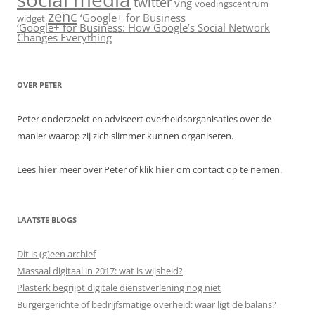
twitter
vng
voedingscentrum
zenc
‘Google+ for Business
widget
‘Google+ for Business: How Google’s Social Network
Changes Everything
OVER PETER
Peter onderzoekt en adviseert overheidsorganisaties over de
manier waarop zij zich slimmer kunnen organiseren.
Lees
hier
meer over Peter of klik
hier
om contact op te nemen.
LAATSTE BLOGS
Dit is (g)een archief
Massaal digitaal in 2017: wat is wijsheid?
Plasterk begrijpt digitale dienstverlening nog niet
Burgergerichte of bedrijfsmatige overheid: waar ligt de balans?