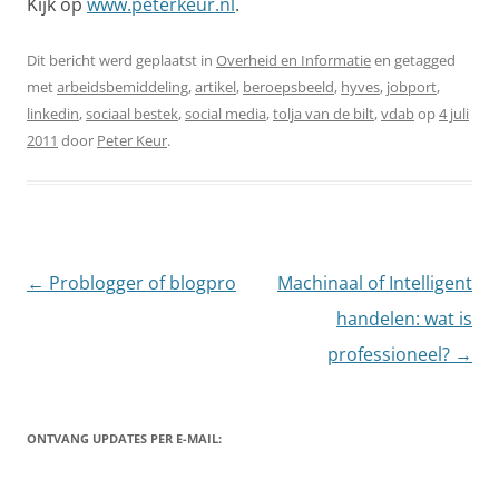
Kijk op
www.peterkeur.nl
.
Dit bericht werd geplaatst in
Overheid en Informatie
en getagged
met
arbeidsbemiddeling
,
artikel
,
beroepsbeeld
,
hyves
,
jobport
,
linkedin
,
sociaal bestek
,
social media
,
tolja van de bilt
,
vdab
op
4 juli
2011
door
Peter Keur
.
Berichtnavigatie
←
Problogger of blogpro
Machinaal of Intelligent
handelen: wat is
professioneel?
→
ONTVANG UPDATES PER E-MAIL: