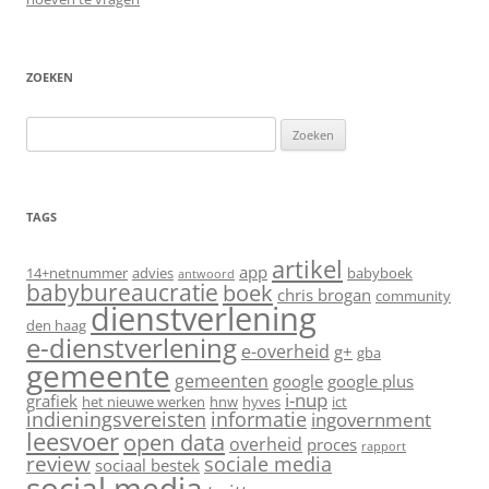
ZOEKEN
Zoeken
naar:
TAGS
artikel
app
14+netnummer
advies
babyboek
antwoord
babybureaucratie
boek
chris brogan
community
dienstverlening
den haag
e-dienstverlening
e-overheid
g+
gba
gemeente
gemeenten
google
google plus
i-nup
grafiek
het nieuwe werken
hnw
hyves
ict
indieningsvereisten
informatie
ingovernment
leesvoer
open data
overheid
proces
rapport
review
sociale media
sociaal bestek
social media